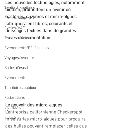
Les nouvelles technologies, notamment 
Textile & Matières
biotech, promettent un avenir où 
bactéries, enzymes et micro-algues 
Forum/Magazine
fabriqueraient fibres, colorants et 
Cycles/VAE
finissages textiles dans de grandes 
cuves de fermentation. 
Produits/Nouveautés
Evénements/Fédérations
Voyages/Aventure
Salles d'escalade
Evénements
Territoires outdoor
Fédérations
Le pouvoir des micro-algues 
distribution
L’entreprise californienne Checkerspot 
Industrie
mise surles micro-algues pour produire 
des huiles pouvant remplacer celles que 