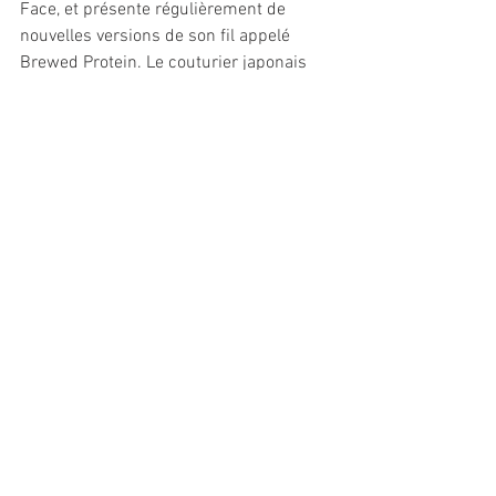
Face, et présente régulièrement de 
nouvelles versions de son fil appelé 
Brewed Protein. Le couturier japonais 
Yuima Nakazato, exploite les propriétés 
de rétraction du fil biotech dans ses 
collections qu’il présente à Paris depuis 
plusieurs saisons. Spiber est passé à la 
phase d’industrialisation et a inauguré 
une première usine en Thaïlande ce 
printemps. La firme s’est également 
associée, en 2020, avec ADM, un 
spécialiste de la fermentation basé aux 
Etats-Unis, pour augmenter la capacité 
de production de cette fibre inédite. 
L’avenir est en marche. 
// Sophie Bramel