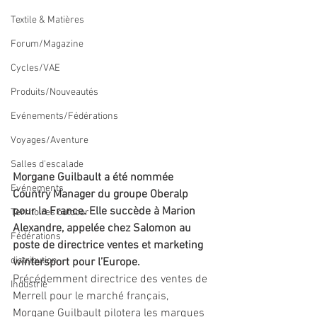
Textile & Matières
Forum/Magazine
Cycles/VAE
Produits/Nouveautés
Evénements/Fédérations
Voyages/Aventure
Salles d'escalade
Morgane Guilbault a été nommée 
Evénements
Country Manager du groupe Oberalp 
pour la France. Elle succède à Marion 
Territoires outdoor
Alexandre, appelée chez Salomon au 
Fédérations
poste de directrice ventes et marketing 
distribution
wintersport pour l’Europe.
Précédemment directrice des ventes de 
Industrie
Merrell pour le marché français, 
Morgane Guilbault pilotera les marques 