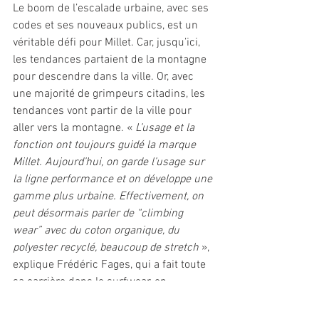
Le boom de l’escalade urbaine, avec ses 
codes et ses nouveaux publics, est un 
véritable défi pour Millet. Car, jusqu’ici, 
les tendances partaient de la montagne 
pour descendre dans la ville. Or, avec 
une majorité de grimpeurs citadins, les 
tendances vont partir de la ville pour 
aller vers la montagne. « 
L’usage et la 
fonction ont toujours guidé la marque 
Millet. Aujourd’hui, on garde l’usage sur 
la ligne performance et on développe une 
gamme plus urbaine. Effectivement, on 
peut désormais parler de “climbing 
wear” avec du coton organique, du 
polyester recyclé, beaucoup de stretch
 », 
explique Frédéric Fages, qui a fait toute 
sa carrière dans le surfwear, en 
particulier chez Billabong, avant de 
rejoindre il y a trois ans la marque 