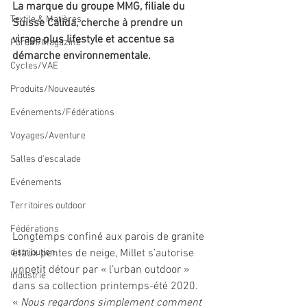
La marque du groupe MMG, filiale du 
Textile & Matières
Suisse Calida, cherche à prendre un 
virage plus lifestyle et accentue sa 
Forum/Magazine
démarche environnementale. 
Cycles/VAE
Produits/Nouveautés
Evénements/Fédérations
Voyages/Aventure
Salles d'escalade
Evénements
Territoires outdoor
Fédérations
Longtemps confiné aux parois de granite 
etaux pentes de neige, Millet s’autorise 
distribution
unpetit détour par « l’urban outdoor » 
Industrie
dans sa collection printemps-été 2020. 
« 
Nous regardons simplement comment 