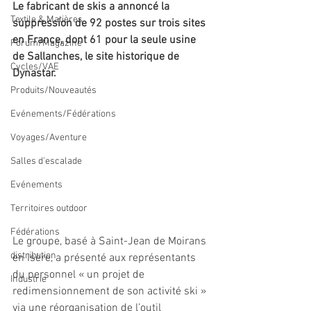
Le fabricant de skis a annoncé la 
Textile & Matières
suppression de 92 postes sur trois sites 
en France, dont 61 pour la seule usine 
Forum/Magazine
de Sallanches, le site historique de 
Cycles/VAE
Dynastar.
Produits/Nouveautés
Evénements/Fédérations
Voyages/Aventure
Salles d'escalade
Evénements
Territoires outdoor
Fédérations
Le groupe, basé à Saint-Jean de Moirans 
distribution
en Isère, a présenté aux représentants 
du personnel « un projet de 
Industrie
redimensionnement de son activité ski » 
via une réorganisation de l’outil 