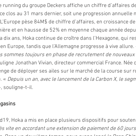
 running du groupe Deckers affiche un chiffre d’affaires de
cice clos au 31 mars dernier, soit une progression annuelle
L’Europe pèse 84M$ de chiffre d’affaires, en croissance d
rnière et en hausse de 52% en moyenne chaque année depui
a dix ans, Hoka continue de croître dans l’Hexagone, qui re
n Europe, tandis que l’Allemagne progresse à vive allure. 
us sommes toujours en phase de recrutement de nouveaux 
ouligne Jonathan Vivian, directeur commercial France. Née du
nge de déployer ses ailes sur le marché de la course sur ro
. « 
Depuis un an, avec le lancement de la Carbon X, le segm
, souligne-t-il. 
agasins
id19, Hoka a mis en place plusieurs dispositifs pour souten
s vite en accordant une extension de paiement de 60 jours à