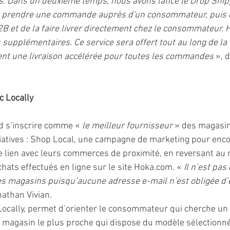
is. Dans un deuxième temps, nous avons lancé le Drop Shipp
e prendre une commande auprès d'un consommateur, puis de
B et de la faire livrer directement chez le consommateur. 
s supplémentaires. Ce service sera offert tout au long de la c
nt une livraison accélérée pour toutes les commandes
 », d
ec Locally
d s’inscrire comme « 
le meilleur fournisseur 
» des magasins
tiatives : Shop Local, une campagne de marketing pour enco
e lien avec leurs commerces de proximité, en reversant au 
hats effectués en ligne sur le site Hoka.com. « 
Il n’est pas
des magasins puisqu’aucune adresse e-mail n’est obligée d’
nathan Vivian. 
 Locally, permet d’orienter le consommateur qui cherche un 
e magasin le plus proche qui dispose du modèle sélectionné