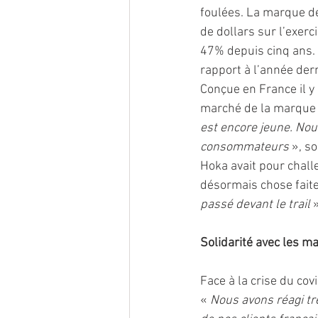
foulées. La marque de
de dollars sur l’exer
47% depuis cinq ans. 
rapport à l’année de
Conçue en France il y 
marché de la marque e
est encore jeune. No
consommateurs 
», s
Hoka avait pour challe
désormais chose faite
passé devant le trail 
»
Solidarité avec les m
Face à la crise du cov
« 
Nous avons réagi trè