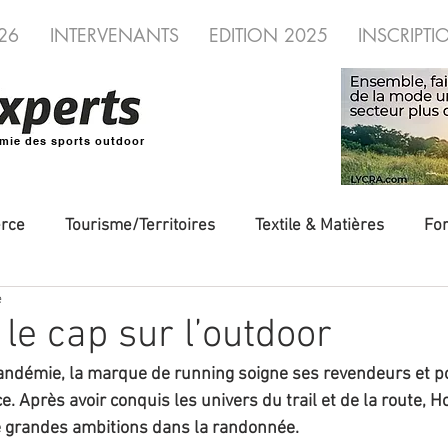
26
INTERVENANTS
EDITION 2025
INSCRIPTI
mie des sports outdoor
rce
Tourisme/Territoires
Textile & Matières
Fo
e
veautés
Evénements/Fédérations
Voyages/Aventure
le cap sur l’outdoor
andémie, la marque de running soigne ses revendeurs et po
utdoor
Fédérations
distribution
Industrie
e. Après avoir conquis les univers du trail et de la route, 
e grandes ambitions dans la randonnée. 