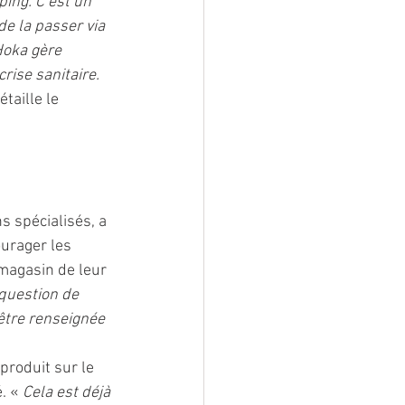
ing. C’est un 
 la passer via 
Hoka gère 
rise sanitaire. 
étaille le 
 spécialisés, a 
urager les 
magasin de leur 
 question de 
être renseignée 
produit sur le 
. « 
Cela est déjà 