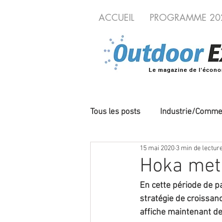
ACCUEIL
PROGRAMME 20
Le magazine de l'écono
Tous les posts
Industrie/Comme
15 mai 2020
3 min de lectur
Cycles/VAE
Produits/Nou
Hoka met 
En cette période de p
Evénements
Territoires o
stratégie de croissanc
affiche maintenant d