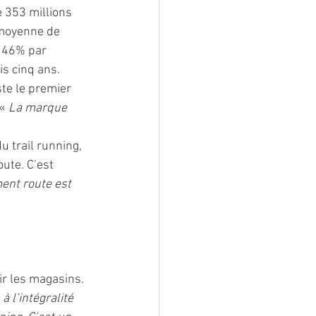
 353 millions 
 moyenne de 
e 46% par 
s cinq ans. 
ste le premier 
« 
La marque 
 trail running, 
ute. C’est 
ent route est 
ir les magasins. 
 l’intégralité 