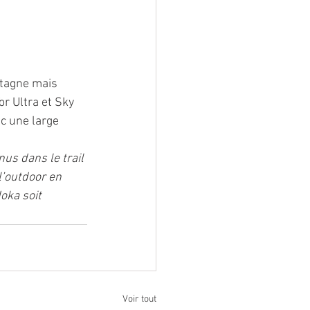
ntagne mais 
or Ultra et Sky 
c une large 
s dans le trail 
l’outdoor en 
Hoka soit 
Voir tout