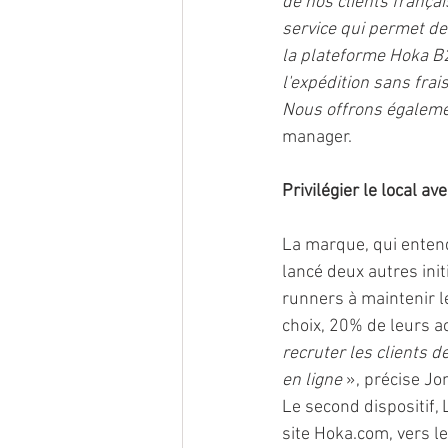
de nos clients frança
service qui permet d
la plateforme Hoka B2
l'expédition sans frai
Nous offrons égaleme
manager. 
Privilégier le local av
La marque, qui enten
lancé deux autres ini
runners à maintenir l
choix, 20% de leurs ac
recruter les clients 
en ligne 
», précise Jo
Le second dispositif,
site Hoka.com, vers l