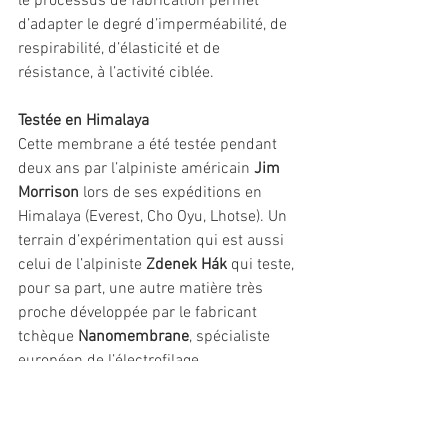
le processus de fabrication permet 
d’adapter le degré d’imperméabilité, de 
respirabilité, d’élasticité et de 
résistance, à l’activité ciblée.
Testée en Himalaya
Cette membrane a été testée pendant 
deux ans par l’alpiniste américain 
Jim 
Morrison
 lors de ses expéditions en 
Himalaya (Everest, Cho Oyu, Lhotse). Un 
terrain d’expérimentation qui est aussi 
celui de l’alpiniste 
Zdenek Hák
 qui teste, 
pour sa part, une autre matière très 
proche développée par le fabricant 
tchèque 
Nanomembrane
, spécialiste 
européen de l’électrofilage. 
Comme The North Face, le fabricant 
tchèque met l’accent sur le caractère 