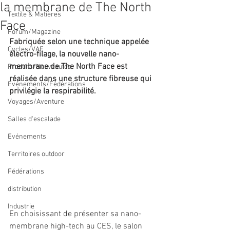
la membrane de The North
Textile & Matières
Face
Forum/Magazine
Fabriquée selon une technique appelée 
Cycles/VAE
électro-filage, la nouvelle nano-
membrane de The North Face est 
Produits/Nouveautés
réalisée dans une structure fibreuse qui 
Evénements/Fédérations
privilégie la respirabilité. 
Voyages/Aventure
Salles d'escalade
Evénements
Territoires outdoor
Fédérations
distribution
Industrie
En choisissant de présenter sa nano-
membrane high-tech au CES, le salon 