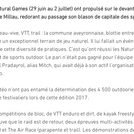
tural Games (29 juin au 2 juillet) ont propulsé sur le devant
 de Millau, redorant au passage son blason de capitale des s
au-vive, VTT, trail : la commune aveyronnaise, blottie entre 
un exceptionnel terrain de jeu naturel. Il lui fallait un év
e cette diversité de pratiques. C’est qu’ont réussi les Natu
 de sports outdoor. Le pari n’était pas gagné pour l’équipe
adayrol, alias Mitch, qui avait déjà à son actif l’organisa
p.
téo n’ont pas entamé la détermination des 4 500 outdoorie
e festivaliers lors de cette édition 2017.
pétitions de bloc, de VTT enduro et dirt, de kayak freestyl
euve que le raid est de retour, deux épreuves multi-activité
ë) et The Air Race (parapente et trail). Les démonstrations 