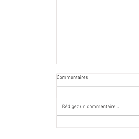
Commentaires
Rédigez un commentaire...
Championnats du monde UCI
2027 Haute-Savoie : « Un
rendez-vous fédérateur »