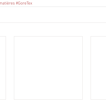
matières
#GoreTex