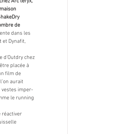
hez Arc’teryx, 
 maison 
ShakeDry 
ombre de 
sente dans les 
et Dynafit, 
 d'Outdry chez 
être placée à 
un film de 
’on aurait 
s vestes imper-
omme le running 
e réactiver 
isselle 