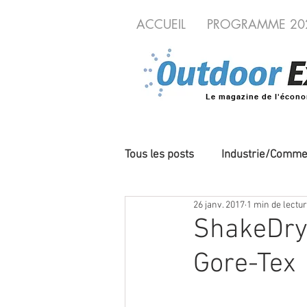
ACCUEIL
PROGRAMME 20
Le magazine de l'écono
Tous les posts
Industrie/Comme
26 janv. 2017
1 min de lectu
Cycles/VAE
Produits/Nou
ShakeDry,
Gore-Tex
Evénements
Territoires o