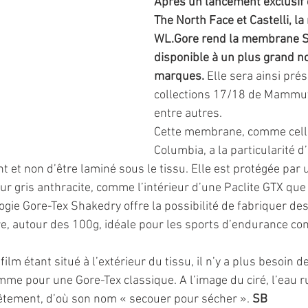
Après un lancement exclusif c
The North Face et Castelli, la
WL.Gore rend la membrane 
disponible à un plus grand n
marques. 
Elle sera ainsi pré
collections 17/18 de Mammut 
entre autres.
Cette membrane, comme celle
Columbia, a la particularité d’
t et non d’être laminé sous le tissu. Elle est protégée par 
r gris anthracite, comme l’intérieur d’une Paclite GTX que l
ogie Gore-Tex Shakedry offre la possibilité de fabriquer de
re, autour des 100g, idéale pour les sports d’endurance c
 film étant situé à l’extérieur du tissu, il n’y a plus besoin d
mme pour une Gore-Tex classique. A l’image du ciré, l’eau ru
êtement, d’où son nom « secouer pour sécher ». 
SB