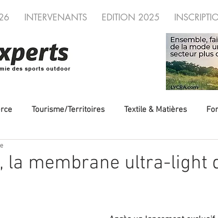
26
INTERVENANTS
EDITION 2025
INSCRIPTI
mie des sports outdoor
rce
Tourisme/Territoires
Textile & Matières
Fo
re
veautés
Evénements/Fédérations
Voyages/Aventure
 la membrane ultra-light 
utdoor
Fédérations
distribution
Industrie