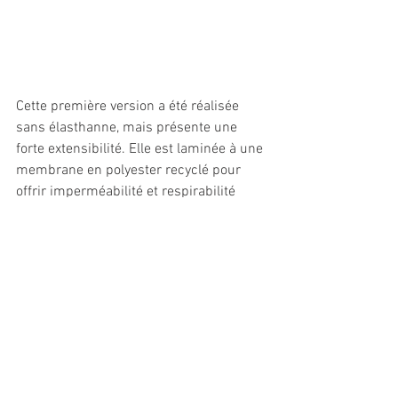
Cette première version a été réalisée 
sans élasthanne, mais présente une 
forte extensibilité. Elle est laminée à une 
membrane en polyester recyclé pour 
offrir imperméabilité et respirabilité 
(25k/20k). 
« Elle a toutes les 
performances nécessaires pour un 
usage technique, mais elle sera aussi 
facilement détournable en ville »
, 
souligne Julien Durant. 
SB
#textile
#innovation