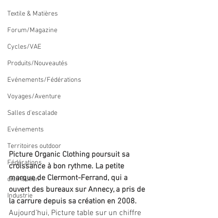
Textile & Matières
Forum/Magazine
Cycles/VAE
Produits/Nouveautés
Evénements/Fédérations
Voyages/Aventure
Salles d'escalade
Evénements
Territoires outdoor
Picture Organic Clothing poursuit sa 
Fédérations
croissance à bon rythme. La petite 
marque de Clermont-Ferrand, qui a 
distribution
ouvert des bureaux sur Annecy, a pris de 
Industrie
la carrure depuis sa création en 2008. 
Aujourd’hui, Picture table sur un chiffre 