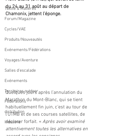
du 24 au 31 août au départ de 
Textile & Matières
Chamonix, jettent l’éponge. 
Forum/Magazine
Cycles/VAE
Produits/Nouveautés
Evénements/Fédérations
Voyages/Aventure
Salles d'escalade
Evénements
Territoires outdoor
Quelques jours après l’annulation du 
Marathon du Mont-Blanc, qui se tient 
Fédérations
habituellement fin juin, c’est au tour de 
distribution
l’UTMB et de ses courses satellites, de 
déclarer forfait. « 
Après avoir examiné 
Industrie
attentivement toutes les alternatives en 