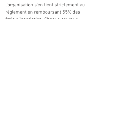
l’organisation s’en tient strictement au 
règlement en remboursant 55% des 
frais d’inscription. Chaque coureur 
bénéficiera d’une place réservée sur la 
même course à son choix en 2021, 2022 
ou 2023. //
Voir tout
Posts récents