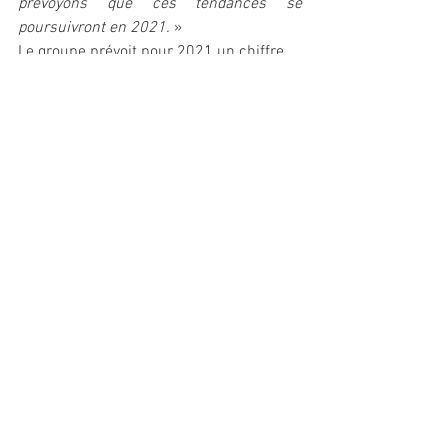
prévoyons que ces tendances se 
poursuivront en 2021.
 »
Le groupe prévoit pour 2021 un chiffre 
d'affaires d'environ 4,6 milliards de 
dollars et une croissance dans tous ses 
segments d’activités. //
Voir tout
Posts récents