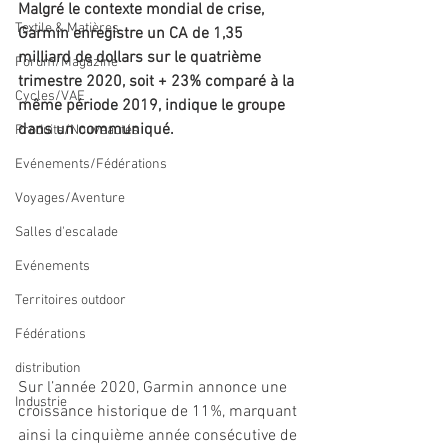
Malgré le contexte mondial de crise, 
Textile & Matières
Garmin enregistre un CA de 1,35 
milliard de dollars sur le quatrième 
Forum/Magazine
trimestre 2020, soit + 23% comparé à la 
Cycles/VAE
même période 2019, indique le groupe 
dans un communiqué.
Produits/Nouveautés
Evénements/Fédérations
Voyages/Aventure
Salles d'escalade
Evénements
Territoires outdoor
Fédérations
distribution
Sur l’année 2020, Garmin annonce une 
Industrie
croissance historique de 11%, marquant 
ainsi la cinquième année consécutive de 