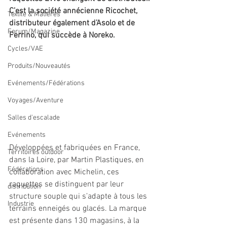
C’est la société annécienne Ricochet, 
Textile & Matières
distributeur également d’Asolo et de 
Forum/Magazine
Ferrino, qui succède à Noreko. 
Cycles/VAE
Produits/Nouveautés
Evénements/Fédérations
Voyages/Aventure
Salles d'escalade
Evénements
Développées et fabriquées en France, 
Territoires outdoor
dans la Loire, par Martin Plastiques, en 
Fédérations
collaboration avec Michelin, ces 
raquettes se distinguent par leur 
distribution
structure souple qui s’adapte à tous les 
Industrie
terrains enneigés ou glacés. La marque 
est présente dans 130 magasins, à la 