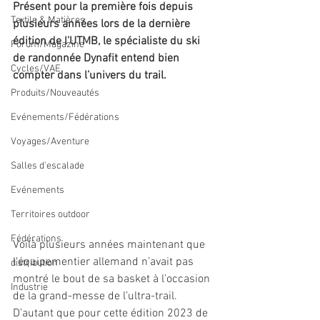
Présent pour la première fois depuis 
Textile & Matières
plusieurs années lors de la dernière 
édition de l’UTMB, le spécialiste du ski 
Forum/Magazine
de randonnée Dynafit entend bien 
Cycles/VAE
compter dans l’univers du trail. 
Produits/Nouveautés
Evénements/Fédérations
Voyages/Aventure
Salles d'escalade
Evénements
Territoires outdoor
Fédérations
Voilà plusieurs années maintenant que 
l’équipementier allemand n’avait pas 
distribution
montré le bout de sa basket à l’occasion 
Industrie
de la grand-messe de l’ultra-trail. 
D’autant que pour cette édition 2023 de 