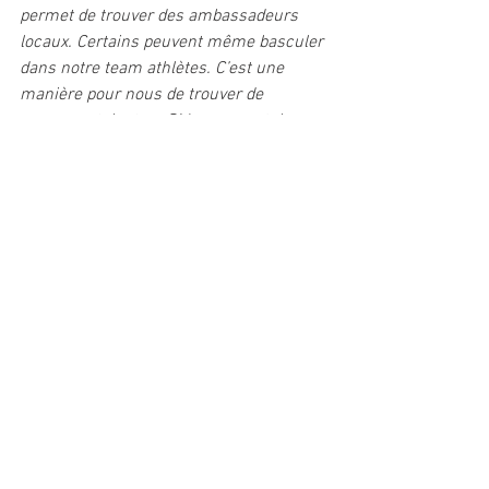
permet de trouver des ambassadeurs 
locaux. Certains peuvent même basculer 
dans notre team athlètes. C’est une 
manière pour nous de trouver de 
nouveaux talents.
 » Si le segment du 
trail ne représente aujourd’hui que 30% 
de l’activité globale de la marque contre 
70% pour l’hiver, l’objectif est clair : 
parvenir à l’équilibre dans les années à 
venir, voire un peu plus. « 
Le potentiel 
est plus important que sur le ski de 
randonnée, c’est important de se 
développer sur l’été
 », conclut la 
responsable. // TH