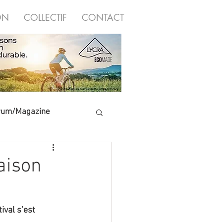
ON
COLLECTIF
CONTACT
rum/Magazine
Salles d'escalade
saison
val s’est 