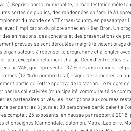
oie). Reprise par la municipalité, la manifestation mêle tou
outes sortes de publics, des randonnées en famille à l’épre
mpionnat du monde de VTT cross-country, en passantpar l’e
, avec l’implication du pilote annécien Kilian Bron. Un pr
r des animations, des concerts et des présentations de prod
lement prévues se sont déroulées malgré le violent orage 
les organisateurs à repenser le programme et à jongler avec
ier jour, exceptionnellement chargé. Deux d’entre elles étai
ées au VAE, qui représentait 37 % des inscriptions – et par
femmes (13 % du nombre total) –signe de la montée en pui
einement partie de l’offre sportive de la station. Le budget de
t par les collectivités (municipalité, communauté de comm
t les partenaires privés, les inscriptions aux courses resta
ré pendant les 3 jours et 80 personnes participaient à l’or
ires comptait 25 exposants, en hausse par rapport à 2018, 
es et enseignes (Cannondale, Salomon, Matra, Lapierre, Mo