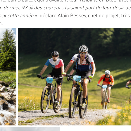
ro, Camelbak...), qui travaillent leur visibilité en BtoC, avec 
n dernier, 93 % des coureurs faisaient part de leur désir de
ack cette année
 », déclare Alain Pessey, chef de projet, très 
. 