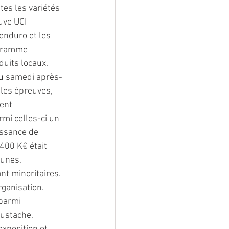
tes les variétés 
uve UCI 
nduro et les 
ogramme 
uits locaux. 
du samedi après-
 les épreuves, 
ent 
mi celles-ci un 
ssance de 
 400 K€ était 
unes, 
nt minoritaires. 
ganisation. 
parmi 
ustache, 