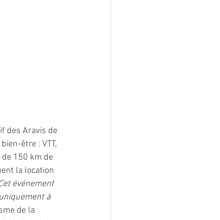
f des Aravis de 
bien-être : VTT, 
e de 150 km de 
nt la location 
Cet événement 
 uniquement à 
sme de la 