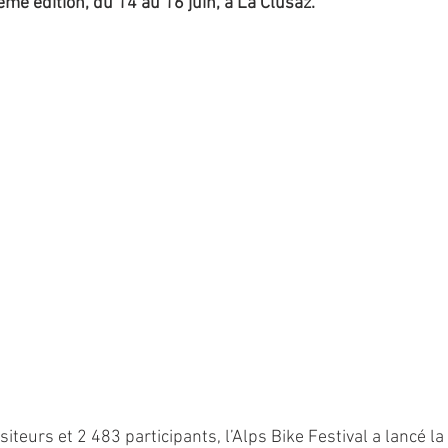
me édition, du 14 au 16 juin, à La Clusaz. 
teurs et 2 483 participants, l’Alps Bike Festival a lancé la 