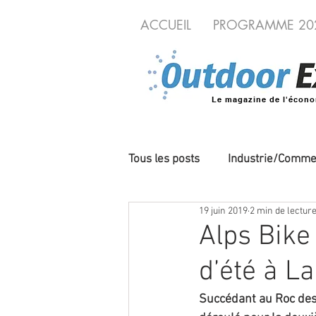
ACCUEIL
PROGRAMME 20
Le magazine de l'écono
Tous les posts
Industrie/Comme
19 juin 2019
2 min de lectur
Cycles/VAE
Produits/Nou
Alps Bike 
d’été à L
Evénements
Territoires o
Succédant au Roc des 