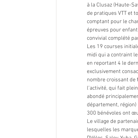
à la Clusaz (Haute-Sav
de pratiques VTT et t
comptant pour le cha
épreuves pour enfants
convivial complété pa
Les 19 courses initia
midi qui a contraint 
en reportant 4 le dern
exclusivement consacr
nombre croissant de 
l’activité, qui fait pl
abondé principalemen
département, région) e
300 bénévoles ont œuv
Le village de partena
lesquelles les marqu