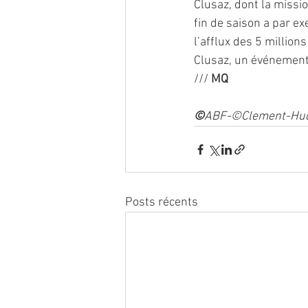
Clusaz, dont la missio
fin de saison a par e
l’afflux des 5 million
Clusaz, un événement 
/// 
MQ 
©
ABF-©Clement-Hu
Posts récents