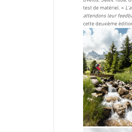
DVélos, Salev, Yuba, Gi
test de matériel. « 
L’a
attendons leur feedb
cette deuxième édition