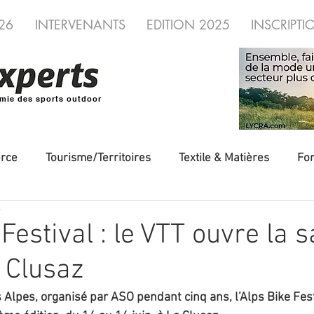
26
INTERVENANTS
EDITION 2025
INSCRIPTI
mie des sports outdoor
rce
Tourisme/Territoires
Textile & Matières
Fo
e
veautés
Evénements/Fédérations
Voyages/Aventure
Festival : le VTT ouvre la 
a Clusaz
utdoor
Fédérations
distribution
Industrie
Alpes, organisé par ASO pendant cinq ans, l’Alps Bike Festi