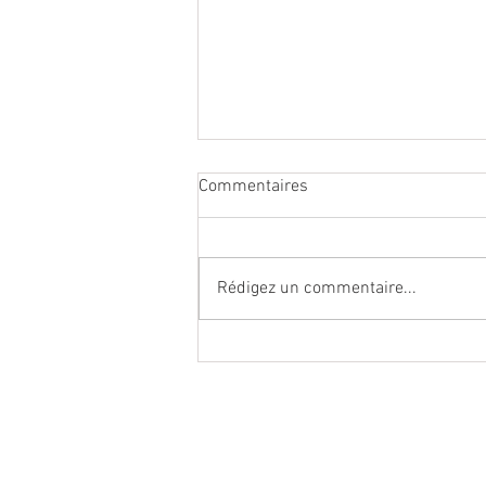
Commentaires
Rédigez un commentaire...
Championnats du monde UCI
2027 Haute-Savoie : « Un
rendez-vous fédérateur »