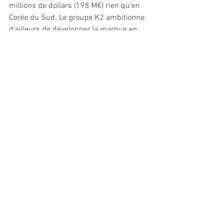
millions de dollars (198 M€) rien qu’en 
Corée du Sud. Le groupe K2 ambitionne 
d’ailleurs de développer la marque en 
Asie, et ensuite en Europe, pour 
accélérer sa croissance.
Dans l’Hexagone, cette cession entraîne 
une restructuration du groupe annécien, 
avec une trentaine de postes qui vont 
être supprimés. Un plan de sauvegarde 
de l’emploi a été présenté début janvier 
au Comité social et économique de 
l’entreprise, « lequel a reçu un accueil 
favorable », souligne Frédéric Ducruet, 
pour qui : « Se séparer d’Eider est un 
acte de management responsable. Nous 
devons nous engager pour assurer le 
futur du groupe au travers de ses deux 
marques, Millet et Lafuma ».
///EG/PR