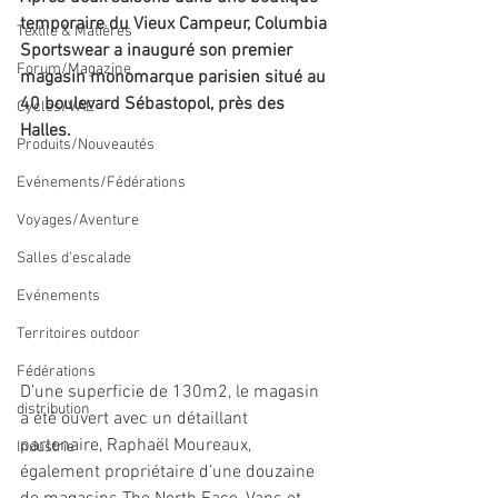
temporaire du Vieux Campeur, Columbia 
Textile & Matières
Sportswear a inauguré son premier 
Forum/Magazine
magasin monomarque parisien situé au 
40 boulevard Sébastopol, près des 
Cycles/VAE
Halles.
Produits/Nouveautés
Evénements/Fédérations
Voyages/Aventure
Salles d'escalade
Evénements
Territoires outdoor
Fédérations
D’une superficie de 130m2, le magasin 
distribution
a été ouvert avec un détaillant 
partenaire, Raphaël Moureaux, 
Industrie
également propriétaire d’une douzaine 