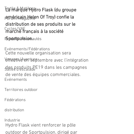
Textile & Matières
La marque Hydro Flask (du groupe 
américain Helen Of Troy) confie la 
Forum/Magazine
distribution de ses produits sur le 
Cycles/VAE
marché français à la société 
Sportpulsion.
Produits/Nouveautés
Evénements/Fédérations
Cette nouvelle organisation sera 
Voyages/Aventure
effective en septembre avec l’intégration 
des produits PE19 dans les campagnes 
Salles d'escalade
de vente des équipes commerciales.
Evénements
Territoires outdoor
Fédérations
distribution
Industrie
Hydro Flask vient renforcer le pôle 
outdoor de Sportpulsion, dirigé par 