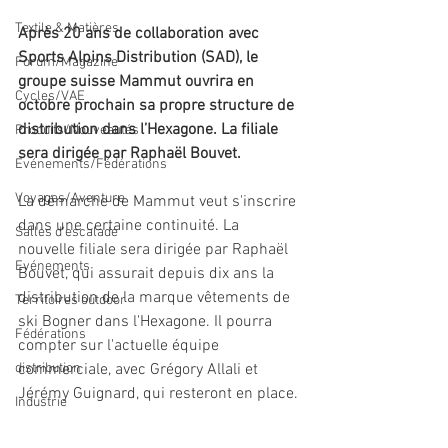
Textile & Matières
Après 20 ans de collaboration avec 
Sports Alpins Distribution (SAD), le 
Forum/Magazine
groupe suisse Mammut ouvrira en 
Cycles/VAE
octobre prochain sa propre structure de 
distribution dans l’Hexagone. La filiale 
Produits/Nouveautés
sera dirigée par Raphaël Bouvet.
Evénements/Fédérations
Voyages/Aventure
La démarche de Mammut veut s'inscrire 
dans une certaine continuité. La 
Salles d'escalade
nouvelle filiale sera dirigée par Raphaël 
Evénements
Bouvet, qui assurait depuis dix ans la 
distribution de la marque vêtements de 
Territoires outdoor
ski Bogner dans l'Hexagone. Il pourra 
Fédérations
compter sur l'actuelle équipe 
distribution
commerciale, avec Grégory Allali et 
Jérémy Guignard, qui resteront en place.​​
Industrie