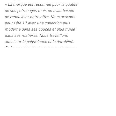
« La marque est reconnue pour la qualité 
de ses patronages mais on avait besoin 
de renouveler notre offre. Nous arrivons 
pour l’été 19 avec une collection plus 
moderne dans ses coupes et plus fluide 
dans ses matières. Nous travaillons 
aussi sur la polyvalence et la durabilité. 
En hiver aussi, il y a un vrai mouvement 
qui s’opère sur la marque. C’est le début 
d’une nouvelle histoire, il nous fallait un 
nouvel écrin » . 
EG
#schoffel
#textile
Voir tout
Posts récents