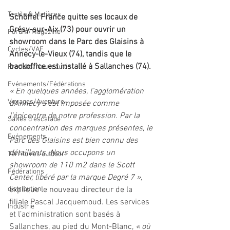
Textile & Matières
Schöffel France quitte ses locaux de 
Grésy-sur-Aix (73) pour ouvrir un 
Forum/Magazine
showroom dans le Parc des Glaisins à 
Cycles/VAE
Annecy-le-Vieux (74), tandis que le 
backoffice est installé à Sallanches (74). 
Produits/Nouveautés
Evénements/Fédérations
« En quelques années, l’agglomération 
Voyages/Aventure
d’Annecy s’est imposée comme 
l’épicentre de notre profession. Par la 
Salles d'escalade
concentration des marques présentes, le 
Evénements
Parc des Glaisins est bien connu des 
détaillants. Nous occupons un 
Territoires outdoor
showroom de 110 m2 dans le Scott 
Fédérations
Center, libéré par la marque Degré 7 », 
distribution
explique le nouveau directeur de la 
filiale Pascal Jacquemoud. Les services 
Industrie
et l’administration sont basés à 
Sallanches, au pied du Mont-Blanc, 
« où 