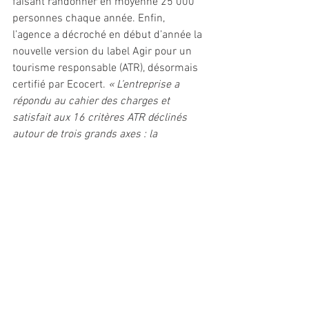
faisant randonner en moyenne 25 000 
personnes chaque année. Enfin, 
l’agence a décroché en début d’année la 
nouvelle version du label Agir pour un 
tourisme responsable (ATR), désormais 
certifié par Ecocert. 
« L’entreprise a 
répondu au cahier des charges et 
satisfait aux 16 critères ATR déclinés 
autour de trois grands axes : la 
transparence et la sensibilisation du 
client, le partenariat et enfin la 
cohérence »
, indique le TO, membre 
fondateur de l’association ATR. 
#Allibert
#vélo
#voyages
#VAE