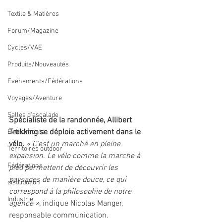
Textile & Matières
Forum/Magazine
Cycles/VAE
Produits/Nouveautés
Evénements/Fédérations
Voyages/Aventure
Salles d'escalade
Spécialiste de la randonnée, Allibert 
Trekking se déploie activement dans le 
Evénements
vélo.
« C’est un marché en pleine 
Territoires outdoor
expansion. Le vélo comme la marche à 
Fédérations
pied permettent de découvrir les 
paysages de manière douce, ce qui 
distribution
correspond à la philosophie de notre 
Industrie
agence »,
 indique Nicolas Manger, 
responsable communication.