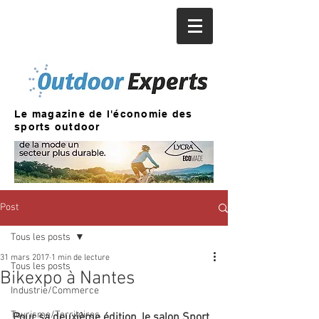
Le magazine de l'économie des
sports outdoor
Post
Tous les posts
31 mars 2017
1 min de lecture
Tous les posts
Bikexpo à Nantes
Industrie/Commerce
Tourisme/Territoires
Pour sa deuxième édition, le salon Sport 