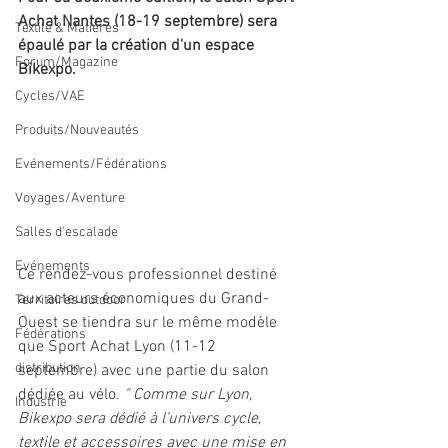
Achat Nantes (18-19 septembre) sera 
Textile & Matières
épaulé par la création d'un espace 
Forum/Magazine
Bikexpo. 
Cycles/VAE
Produits/Nouveautés
Evénements/Fédérations
Voyages/Aventure
Salles d'escalade
Evénements
Ce rendez-vous professionnel destiné 
aux acteurs économiques du Grand-
Territoires outdoor
Ouest se tiendra sur le même modèle 
Fédérations
que Sport Achat Lyon (11-12 
distribution
septembre) avec une partie du salon 
dédiée au vélo. 
" Comme sur Lyon, 
Industrie
Bikexpo sera dédié à l’univers cycle, 
textile et accessoires avec une mise en 