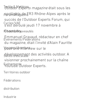
Textile & Matières
Outdoor Experts magazine 
était sous les 
spotlights de FR3 Rhône-Alpes après le 
Forum/Magazine
succès de l’Outdoor Experts Forum, qui 
Cycles/VAE
s’est déroulé jeudi 17 novembre à 
Chambéry.  
Produits/Nouveautés
Emmanuel Gravaud, rédacteur en chef 
Evénements/Fédérations
du magazine, était l’invité d’Alain Fauritte 
Voyages/Aventure
pour une interview sur le 
développement des activités outdoor. A 
Salles d'escalade
visionner prochainement sur la chaîne 
Evénements
Youtube Outdoor Experts.
Territoires outdoor
Fédérations
distribution
Industrie